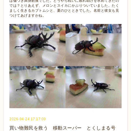
は傷つき満身創痍でした。どうやら戦いに敗れ助けを求めてきたの
では？とりあえず、メロンとスイカにかぶりついていました。たく
ましく生きるカブトムシと、夏のひとときでした。名前と彼女も見
つけてあげますかね。
2026-04-24 17:17:00
買い物難民を救う 移動スーパー とくしまる号